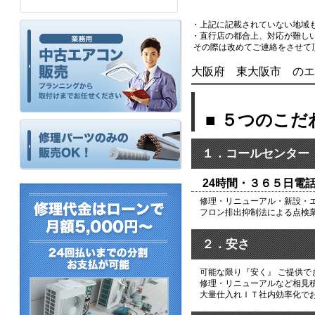
・上記に記載されていない地域
・直行店の都合上、対応が難し
その際は改めてご連絡をさせて
大阪府 東大阪市 のエ
■ ５つのこだ
１．コールセンター
24時間・３６５日電
修理・リニューアル・新設・エ
フロン排出抑制法による点検業
２．安さ
可能な限り『安く』 ご提供で
修理・リニューアルなど相見積
大量仕入れＩＴ社内効率化でお