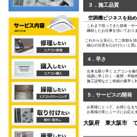
３．施工品質
空調機ビジネスを始め
これまで培ってきた技術・サー
継続したお仕事を頂いており
これからも安心してご依頼を頂
細心の注意を心がけたいと思
4．早さ
出来る限り早く エアコンを
現調に早く行く・夜間・早朝作
施工説明などご依頼の素早く対
5．サービスの開発
お客様にとって、お得になるサ
お客様の常にニーズにお応えす
大阪府 東大阪市 