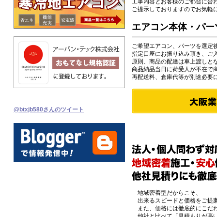
工事内容とお客様のご都合に合
ご提示しておりますのでお気軽
エアコン本体・パー
ご希望エアコン、パーツを選定
指定口座にお振り込み頂き、ご
原則、商品の配達は車上渡しと
商品納品当日に荷受人が不在で
再配送料、倉庫代等が別途必要
@btxjb580さんのツイート
地域密着型だからこそ、
出来るスピードと価格をご提
また、価格には徹底的にこだわ
他社と比べて「見積もりが高い