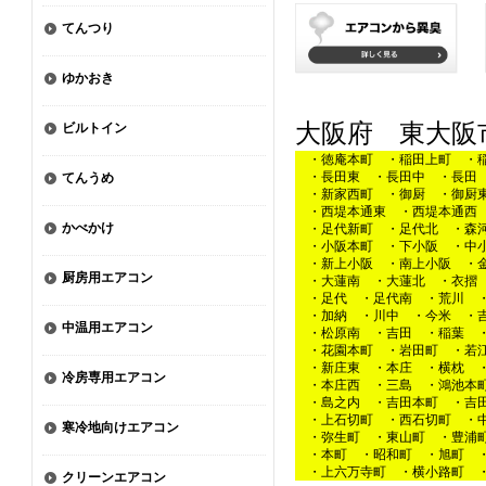
てんつり
ゆかおき
大阪府 東大阪
ビルトイン
・徳庵本町 ・稲田上町 ・稲
・長田東 ・長田中 ・長田 
てんうめ
・新家西町 ・御厨 ・御厨東
・西堤本通東 ・西堤本通西 
かべかけ
・足代新町 ・足代北 ・森河
・小阪本町 ・下小阪 ・中小
・新上小阪 ・南上小阪 ・金
厨房用エアコン
・大蓮南 ・大蓮北 ・衣摺 
・足代 ・足代南 ・荒川 ・
・加納 ・川中 ・今米 ・吉
中温用エアコン
・松原南 ・吉田 ・稲葉 ・
・花園本町 ・岩田町 ・若江
・新庄東 ・本庄 ・横枕 ・
冷房専用エアコン
・本庄西 ・三島 ・鴻池本町
・島之内 ・吉田本町 ・吉田
・上石切町 ・西石切町 ・中
寒冷地向けエアコン
・弥生町 ・東山町 ・豊浦町
・本町 ・昭和町 ・旭町 ・
・上六万寺町 ・横小路町 ・
クリーンエアコン