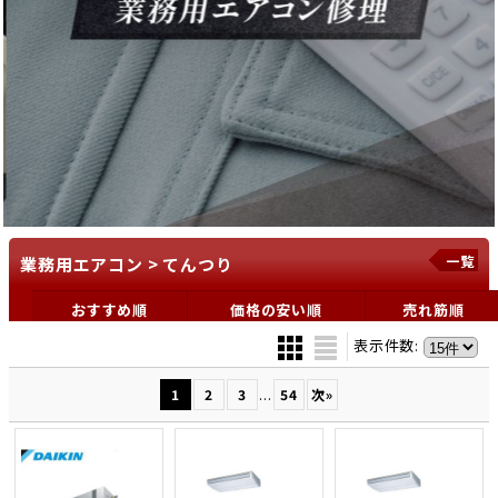
一覧
業務用エアコン > てんつり
おすすめ順
価格の安い順
売れ筋順
表示件数
:
...
1
2
3
54
次
»