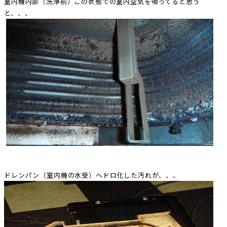
室内機内部（洗浄前）この状態での室内空気を吸ってると思う
と、、、
ドレンパン（室内機の水受）ヘドロ化した汚れが、、、