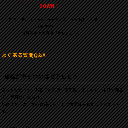
DOWN！
日立 天井カセット4方向タイプ 水が漏れている
（室内機）
分解洗業で無事復旧致しました。
よくある質問Q&A
価格がやすいのはどうして？
ネットを使って、お客様と直接お取引致しますので、中間で発生
する費用が抑えられ、
製品はメーカーから直接のルートで大量仕入れができるからで
す。