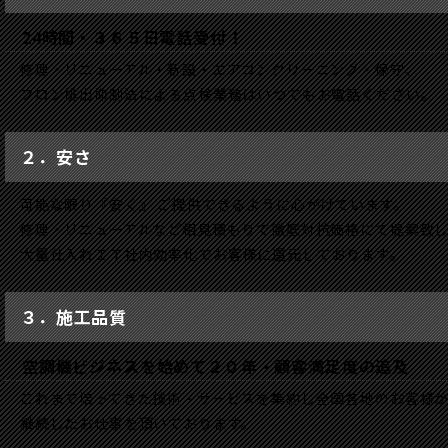
24時間・３６５日電話受付！
修理・リニューアル・新設・エアコンクリーニング・保守、
フロン排出抑制法による点検業務はいつでもお電話ください。
２．安さ
可能な限り『安く』 ご提供できるように心がけています。
修理・リニューアルなど相見積もりで徹底対抗価格にて提案致し
大量仕入れＩＴ社内効率化でお客様に還元しております。
３．施工品質
空調機ビジネスを始めて２０年・顧客満足度の追及
これまで培ってきた技術・サービスを集約し全国各地のお客様
継続したお仕事を頂いております。