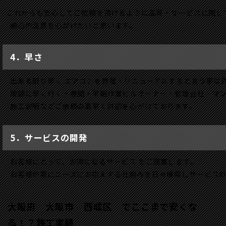
これからも安心してご依頼を頂けるように品質・サービスに関し
細心の注意を心がけたいと思います。
4．早さ
出来る限り早く エアコンを修理・リニューアルすると言う事以
現調に早く行く・夜間・早朝作業ビルオーナー・管理会社・マン
施工説明などご依頼の素早く対応を心がけております。
5．サービスの開発
お客様にとって、お得になるサービス をご提案します。
お客様の常にニーズにお応えする仕組みを日々模索しサービスの
大阪府 大阪市 西成区 で
ここまで安くな
る！？施工実績