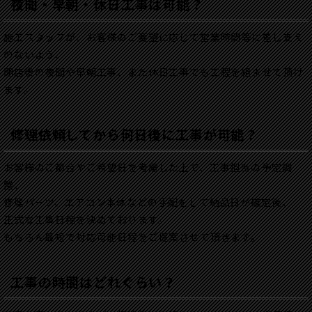
夜間・早朝・休日工事は可能？
施工スタッフが、お客様のご要望に応じて営業時間等に差し支え
のないよう、
閉店後の夜間や早朝工事、また休日工事でも工程を組ませて頂け
ます。
修理依頼してから何日後に工事が可能？
お客様のご都合やご希望日を考慮した上で、工事担当の予定調
整、
修理パーツ、エアコン本体などの手配をして納品日が確定後、
正式な工事日程を決めております。
もちろん最短で対応可能日程をご提案させて頂きます。
工事の時間はどれぐらい？