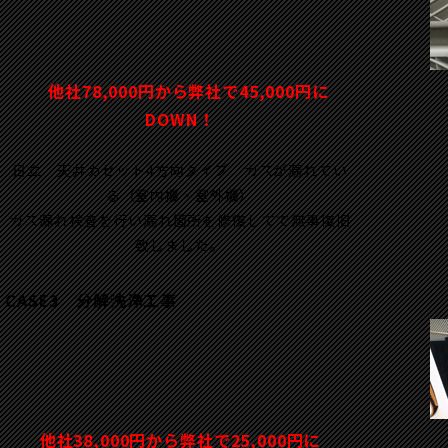
他社78,000円から弊社で45,000円に
DOWN！
日立 天井カセット4方向タイプ ガスが漏れてい
る（室内機・室外機）
ガス漏れ検査を行い漏れ箇所を修復してで無事復旧
致しました。
CASE3 分解洗浄工事
他社38,000円から弊社で25,000円に