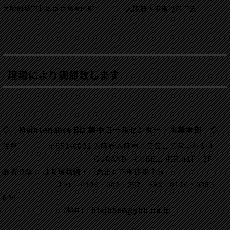
大阪府堺市北区百舌鳥陵南町
大阪府大阪市港区三先
現場により調節致します
◇ Maintenance Biz 集中コールセンター・事業本部 ◇
住所 〒551-0002 大阪府大阪市大正区三軒家東4-6-4
GURAND CUBE三軒家東1F・2F
最寄り駅 ＪＲ環状線・「大正」下車徒歩７分
TEL 0120‐002‐857 FAX 0120‐005‐
899
MAIL:
btxjb580@ybb.ne.jp