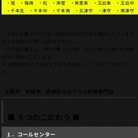
・旭 ・梅南 ・松 ・岸里 ・岸里東 ・玉出東 ・玉出中 
・千本北 ・千本中 ・千本南 ・北津守 ・津守 ・南津守
・上記に記載されていない地域も対応が可能な場合もございます
のでお気軽にお問い合わせください。
・直行店の都合上、対応が難しい地域、または施工対象外の地域
がある場合がございます。
その際は改めてご連絡をさせて頂きます、どうぞご了承くださ
い。
大阪府 大阪市 西成区のエアコン修理専門店
■ ５つのこだわり ■
１．コールセンター