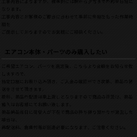
工事内容によりますが、標準的には朝から夕方までの約半日程に
なります。
工事内容とお客様のご都合に合わせて事前に余裕をもった作業時
間を
ご提示しておりますのでお気軽にご相談ください。
エアコン本体・パーツのみ購入したい
ご希望エアコン、パーツを選定後、こちらより金額をお知らせ致
しますので、
指定口座にお振り込み頂き、ご入金の確認ができ次第、商品の発
送をさせて頂きます。
原則、商品の配達は車上渡しとなりますので商品の荷受け、商品
搬入はお客様にてお願い致します。
商品納品当日に荷受人が不在で商品の持ち帰り預かりが発生した
場合は、
再配送料、倉庫代等が別途必要になります、ご注意ください。