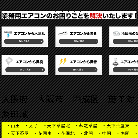
大阪府 大阪市 西成区 施工対
象町域
・山王 ・太子 ・天下茶屋北 ・萩之茶屋 ・天下茶屋東 ・
・天下茶屋 ・花園南 ・花園北 ・北開 ・中開 ・南開 ・