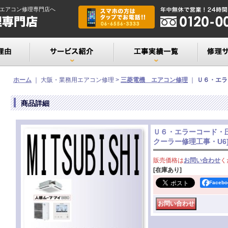
エアコン修理専門店へ
ホーム
｜ 大阪・業務用エアコン修理 >
三菱電機 エアコン修理
｜
Ｕ６・エラ
商品詳細
Ｕ６・エラーコード・
クーラー修理工事・U6
販売価格は
お問い合わせ
く
[在庫あり]
Faceb