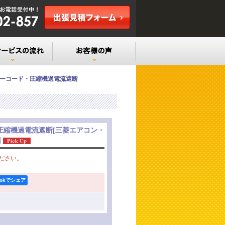
ーコード・圧縮機過電流遮断
圧縮機過電流遮断
[
三菱エアコン・
]
ださい。
ookでシェア