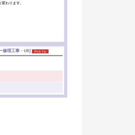
り変わります。
ー修理工事・U6
]