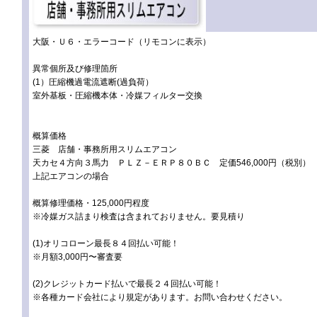
大阪・Ｕ６・エラーコード（リモコンに表示）
異常個所及び修理箇所
(1）圧縮機過電流遮断(過負荷）
室外基板・圧縮機本体・冷媒フィルター交換
概算価格
三菱 店舗・事務所用スリムエアコン
天カセ４方向３馬力 ＰＬＺ－ＥＲＰ８０ＢＣ 定価546,000円（税別）
上記エアコンの場合
概算修理価格・125,000円程度
※冷媒ガス詰まり検査は含まれておりません。要見積り
(1)オリコローン最長８４回払い可能！
※月額3,000円〜審査要
(2)クレジットカード払いで最長２４回払い可能！
※各種カード会社により規定があります。お問い合わせください。