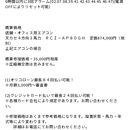
6時間以内に3回アラーム(02.07.08.39.41.42.43.44.45.46.47)(電源
OFFによりリセット可能)
概算価格
店舗・オフィス用エアコン
天カセ４方向３馬力 ＲＣＩ－ＡＰ８０ＧＨ 定価674,000円（税
別）
上記エアコンの場合
概算修理価格・35,000円程度
※圧縮機交換は含みません。
(1)オリコローン最長８４回払い可能！
※月額3,000円〜審査要
(2)クレジットカード払いで最長２４回払い可能！
※各種カード会社により規定があります。お問い合わせくださ
い。
※修理価格はあくまで参考価格になります。設置状態・馬力・年
式等により変わります。
詳細はお電話にてお問い合わせください。