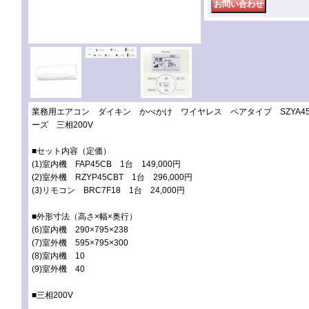
業務用エアコン ダイキン かべかけ ワイヤレス ペアタイプ SZYA45CB
ーズ 三相200V
■セット内容（定価）
(1)室内機 FAP45CB 1台 149,000円
(2)室外機 RZYP45CBT 1台 296,000円
(3)リモコン BRC7F18 1台 24,000円
■外形寸法（高さ×幅×奥行）
(6)室内機 290×795×238
(7)室外機 595×795×300
(8)室内機 10
(9)室外機 40
■三相200V