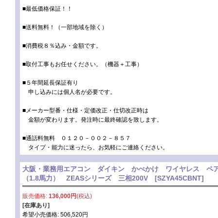
■最低価格保証！！
■送料無料！（一部地域を除く）
■消費税８％込み・金額です。
■取付工事もお任せください。（機器＋工事）
■５年間延長保証有り
申し込みには個人名が必要です。
■メーカー型番・仕様・定価改正・仕切改正時は
金額が変わります。発注時に最終確認を致します。
■通話料無料 ０１２０－００２－８５７
タイプ・能力に迷ったら、お気軽にご連絡ください。
大阪・業務用エアコン ダイキン かべかけ ワイヤレス ペアタイ
（1.8馬力） ZEASシリーズ 三相200V
[
SZYA45CBNT
]
販売価格
:
136,000円
(税込)
[在庫あり]
希望小売価格
:
506,520円