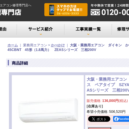
エアコン修理専門店へ
ホーム
｜ 業務用エアコン >
かべかけ
｜
大阪・業務用エアコン ダイキン か
45CBNT 45形（1.8馬力） ZEASシリーズ 三相200V
商品詳細
大阪・業務用エアコン
ス ペアタイプ SZYA4
ASシリーズ 三相20
販売価格
:
136,000円
(税込)
[在庫あり]
希望小売価格
:
506,520円
Faceb